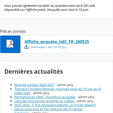
Vous pouvez également accéder au questionnaire via le QR code
disponible sur l'affiche jointe. L’enquête sera close le 10 juin.
Pièces jointes
Affiche_enquete_UdC_FR_260525
Télécharger
( .
pdf
,
720.95
ko
)
Dernières actualités
Rentrée scolaire 2026-2027
- admin jany
Transport scolaire régional : inscrivez-vous du 15 juin au 31
juillet 2026
- admin jany
Permanences d'été - Ouverture au public
- admin jany
Liste des fournitures scolaires au collège
- admin jany
2025-2026 : 2°4 et Agropastoralisme, un Projet Objectif
Découverte avec le Parc Naturel des Pyrénées
Catalanes
- admin jany