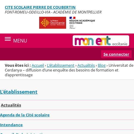
Panneau de gestion des cookies
CITE SCOLAIRE PIERRE DE COUBERTIN
Menu de la rubrique
Contenu
FONT-ROMEU-ODEILLO-VIA - ACADÉMIE DE MONTPELLIER
MENU
Se connecter
Vous êtes ici :
Accueil
›
L'établissement
›
Actualités
›
Blog
›
Universitat de
Cerdanya – diffusion d’une enquête des besoins de formation et
d’apprentissage
L'établissement
Actualités
Agenda de la Cité scolaire
Intendance