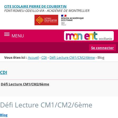
Panneau de gestion des cookies
CITE SCOLAIRE PIERRE DE COUBERTIN
Menu de la rubrique
Contenu
FONT-ROMEU-ODEILLO-VIA - ACADÉMIE DE MONTPELLIER
MENU
Se connecter
Vous êtes ici :
Accueil
›
CDI
›
Défi Lecture CM1/CM2/6ème
›
Blog
CDI
Défi Lecture CM1/CM2/6ème
Défi Lecture CM1/CM2/6ème
Blog