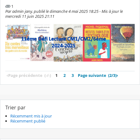
1
Par admin jany, publié le dimanche 4 mai 2025 18:25 - Mis à jour le
mercredi 11 juin 2025 21:11
‹
Page précédente
(-/-)
1
2
3
Page suivante
(2/3)
›
Trier par
Récemment mis à jour
Récemment publié