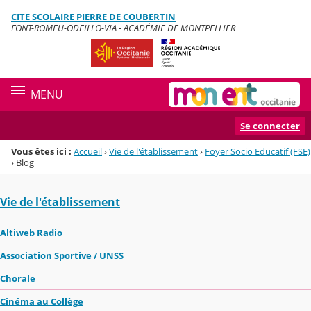
CITE SCOLAIRE PIERRE DE COUBERTIN
Menu de la rubrique
Contenu
FONT-ROMEU-ODEILLO-VIA - ACADÉMIE DE MONTPELLIER
MENU
Se connecter
Vous êtes ici :
Accueil
›
Vie de l'établissement
›
Foyer Socio Educatif (FSE)
›
Blog
Vie de l'établissement
Altiweb Radio
Association Sportive / UNSS
Chorale
Cinéma au Collège