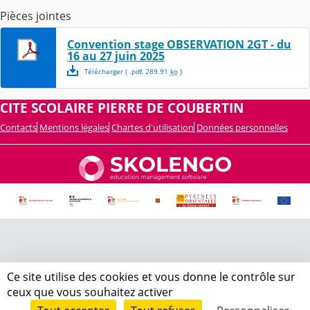
Pièces jointes
Convention stage OBSERVATION 2GT - du
16 au 27 juin 2025
Télécharger
( .
pdf
,
289.91
ko
)
CITE SCOLAIRE PIERRE DE COUBERTIN
Contacts
Mentions légales
Chartes d'utilisation
Données personnelles
Ce site utilise des cookies et vous donne le contrôle sur
ceux que vous souhaitez activer