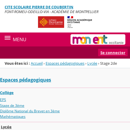
Panneau de gestion des cookies
CITE SCOLAIRE PIERRE DE COUBERTIN
Menu de la rubrique
Contenu
FONT-ROMEU-ODEILLO-VIA - ACADÉMIE DE MONTPELLIER
MENU
Se connecter
Vous êtes ici :
Accueil
›
Espaces pédagogiques
›
Lycée
›
Stage 2de
Espaces pédagogiques
Collège
EPS
Stage de 3ème
Diplôme National du Brevet en 3ème
Mathématiques
Lycée