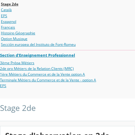
Stage 2de
Català
EPS
Espagnol
Français
Histoire-Géographie
Option Musique
Sección europea del Instituto de Font-Romeu
Section d'Enseignement Professionnel
3ème Prépa Métiers
2de pro Métiers de la Relation Clients (MRC)
1ère Métiers du Commerce et de la Vente option A
Terminale Métiers du Commerce et de la Vente - option A
EPS
Stage 2de