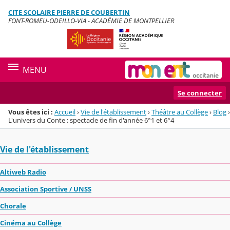
Panneau de gestion des cookies
CITE SCOLAIRE PIERRE DE COUBERTIN
Menu de la rubrique
Contenu
FONT-ROMEU-ODEILLO-VIA - ACADÉMIE DE MONTPELLIER
MENU
Se connecter
Vous êtes ici :
Accueil
›
Vie de l'établissement
›
Théâtre au Collège
›
Blog
›
L'univers du Conte : spectacle de fin d'année 6°1 et 6°4
Vie de l'établissement
Altiweb Radio
Association Sportive / UNSS
Chorale
Cinéma au Collège