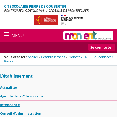
Panneau de gestion des cookies
CITE SCOLAIRE PIERRE DE COUBERTIN
Menu de la rubrique
Contenu
FONT-ROMEU-ODEILLO-VIA - ACADÉMIE DE MONTPELLIER
MENU
Se connecter
Vous êtes ici :
Accueil
›
L'établissement
›
Pronote / ENT / Educonnect /
Réseau
›
L'établissement
Actualités
Agenda de la Cité scolaire
Intendance
Conseil d'administration